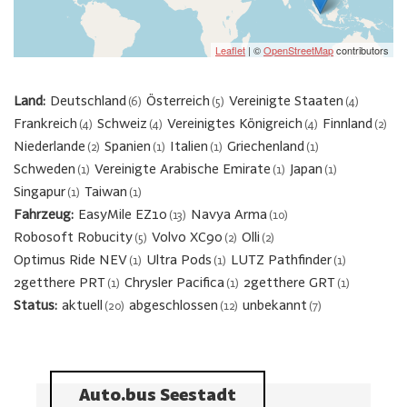
Leaflet
| ©
OpenStreetMap
contributors
Land
Deutschland
Österreich
Vereinigte Staaten
(6)
(5)
(4)
Frankreich
Schweiz
Vereinigtes Königreich
Finnland
(4)
(4)
(4)
(2)
Niederlande
Spanien
Italien
Griechenland
(2)
(1)
(1)
(1)
Schweden
Vereinigte Arabische Emirate
Japan
(1)
(1)
(1)
Singapur
Taiwan
(1)
(1)
Fahrzeug
EasyMile EZ10
Navya Arma
(13)
(10)
Robosoft Robucity
Volvo XC90
Olli
(5)
(2)
(2)
Optimus Ride NEV
Ultra Pods
LUTZ Pathfinder
(1)
(1)
(1)
2getthere PRT
Chrysler Pacifica
2getthere GRT
(1)
(1)
(1)
Status
aktuell
abgeschlossen
unbekannt
(20)
(12)
(7)
Auto.bus Seestadt