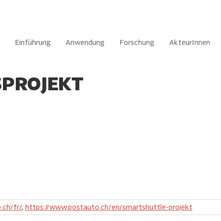
Einführung
Anwendung
Forschung
AkteurInnen
PROJEKT
.ch/fr/
,
https://www.postauto.ch/en/smartshuttle-projekt