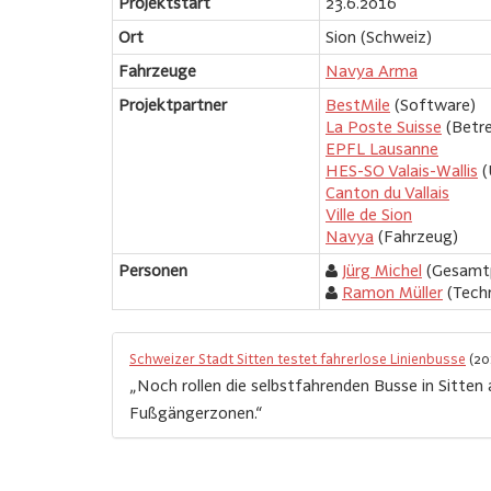
Projektstart
23.6.2016
Ort
Sion (Schweiz)
Fahrzeuge
Navya Arma
Projektpartner
BestMile
(Software)
La Poste Suisse
(Betre
EPFL Lausanne
HES-SO Valais-Wallis
(
Canton du Vallais
Ville de Sion
Navya
(Fahrzeug)
Personen
Jürg Michel
(Gesamtp
Ramon Müller
(Techn
Schweizer Stadt Sitten testet fahrerlose Linienbusse
(20
„Noch rollen die selbstfahrenden Busse in Sitten
Fußgängerzonen.“