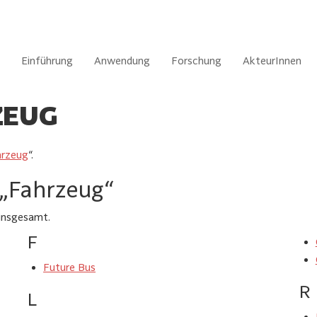
Einführung
Anwendung
Forschung
AkteurInnen
ZEUG
hrzeug
“.
 „Fahrzeug“
 insgesamt.
F
Future Bus
R
L