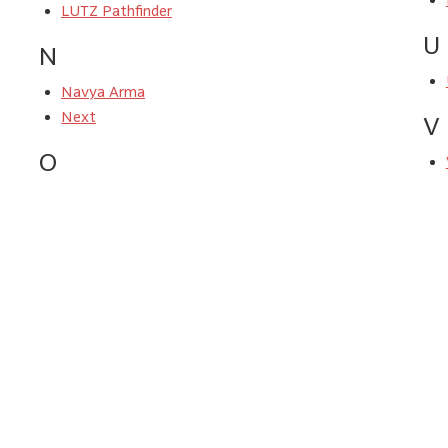
LUTZ Pathfinder
U
N
Navya Arma
Next
V
O