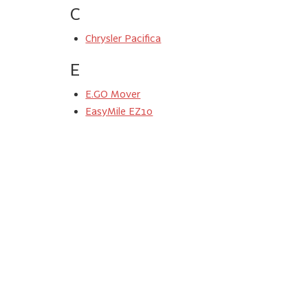
C
Chrysler Pacifica
E
E.GO Mover
EasyMile EZ10