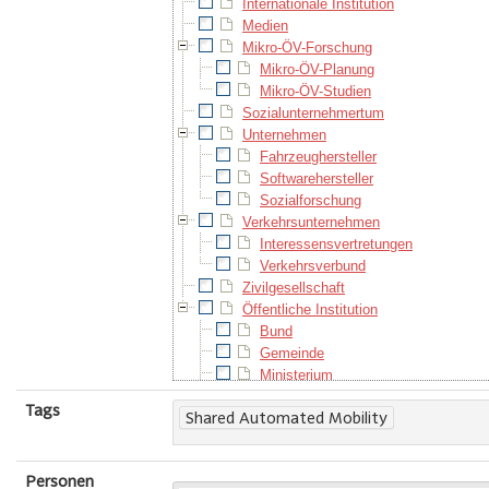
Internationale Institution
Medien
Mikro-ÖV-Forschung
Mikro-ÖV-Planung
Mikro-ÖV-Studien
Sozialunternehmertum
Unternehmen
Fahrzeughersteller
Softwarehersteller
Sozialforschung
Verkehrsunternehmen
Interessensvertretungen
Verkehrsverbund
Zivilgesellschaft
Öffentliche Institution
Bund
Gemeinde
Ministerium
Region
Tags
Shared Automated Mobility
Wien-Umgebung
Personen