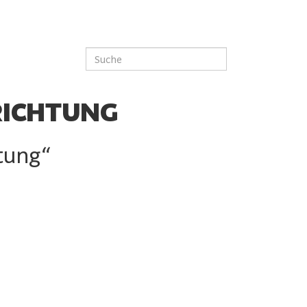
RICHTUNG
tung“