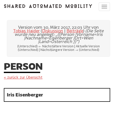
Toggl
navig
Version vom 30. März 2017, 22:03 Uhr von
Tobias Haider
(
Diskussion
|
Beiträge
)
(Die Seite
wurde neu angelegt: „{{Person |Vorname=Iris
|Nachname=Eisenberger |Ort=Wien
|Land=Österreich }}“)
(Unterschied) ← Nächstältere Version | Aktuelle Version
(Unterschied) | Nächstjüngere Version → (Unterschied)
PERSON
« zurück zur Übersicht
Iris Eisenberger