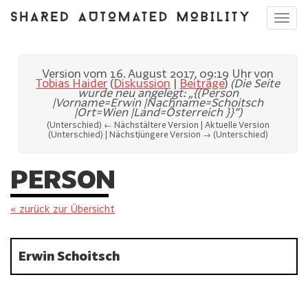
Toggl
navig
Version vom 16. August 2017, 09:19 Uhr von
Tobias Haider
(
Diskussion
|
Beiträge
)
(Die Seite
wurde neu angelegt: „{{Person
|Vorname=Erwin |Nachname=Schoitsch
|Ort=Wien |Land=Österreich }}“)
(Unterschied) ← Nächstältere Version | Aktuelle Version
(Unterschied) | Nächstjüngere Version → (Unterschied)
PERSON
« zurück zur Übersicht
Erwin Schoitsch